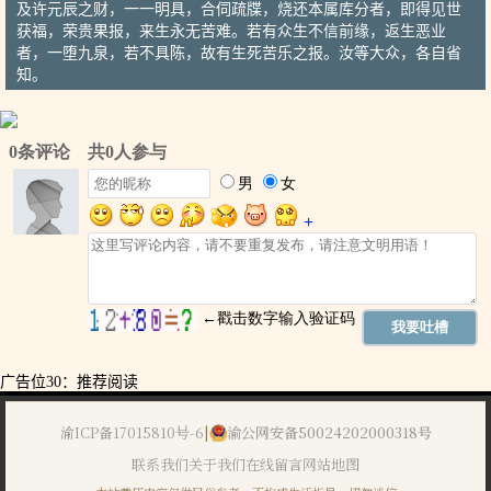
及许元辰之财，一一明具，合伺疏牒，烧还本属库分者，即得见世
获福，荣贵果报，来生永无苦难。若有众生不信前缘，返生恶业
者，一堕九泉，若不具陈，故有生死苦乐之报。汝等大众，各自省
知。
广告位30：推荐阅读
渝ICP备17015810号-6
|
渝公网安备50024202000318号
联系我们
关于我们
在线留言
网站地图