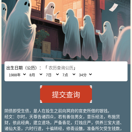
出生日期（公历）：「
农历查询公历
」
阴债即受生债，是人在投生之前向冥府的官吏所借的银钱。
经文：尔时，天尊告诸四众，若有善信男女，意乐经法，布施货
财，依此经典，建立道场，严备香花，灯烛庄严，供养三宝大道、
诸仙大圣，六时行道，十徧转经，修斋设醮，准备所欠受生钱数，